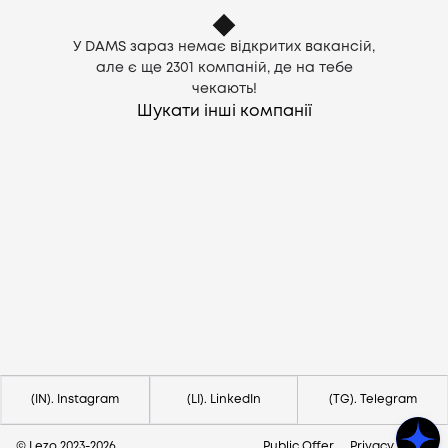
У DAMS зараз немає відкритих вакансій,
але є ще
2301
компаній, де на тебе
чекають!
Шукати інші компанії
Потрібна допомога?
Напишіть на hello@lezo.io
(IN). Instagram
(LI). LinkedIn
(TG). Telegram
© Lezo 2023-
2026
Public Offer
Privacy Policy