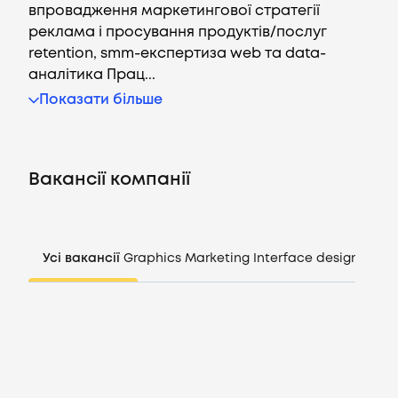
впровадження маркетингової стратегії
реклама і просування продуктів/послуг
retention, smm-експертиза web та data-
аналітика Прац...
Вакансії
Показати більше
Компанії
Вакансії компанії
CV генератор
Увійти
Усі вакансії
Graphics
Marketing
Interface design
Mana
UA