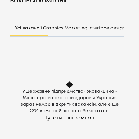
Вакансії компанії
Компанії
Усі вакансії
Graphics
Marketing
Interface design
Mana
CV генератор
Увійти
UA
У Державне підприємство «Укрвакцина»
Міністерства охорони здоровʼя України»
зараз немає відкритих вакансій, але є ще
2299
компаній, де на тебе чекають!
Шукати інші компанії