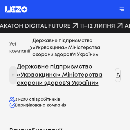
ХАКАТОН DIGITAL FUTURE
11–12 ЛИПНЯ
A
Державне підприємство
Усі
«Укрвакцина» Міністерства
компанії
охорони здоровʼя України»
Державне підприємство
«Укрвакцина» Міністерства
охорони здоровʼя України»
31-200
співробітників
Верифікована компанія
Вакансії