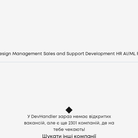
Вакансії
Компанії
CV генератор
esign
Management
Sales and Support
Development
HR
AI/ML
Увійти
UA
У DevHandler зараз немає відкритих
вакансій, але є ще
2301
компаній, де на
тебе чекають!
Шукати інші компанії