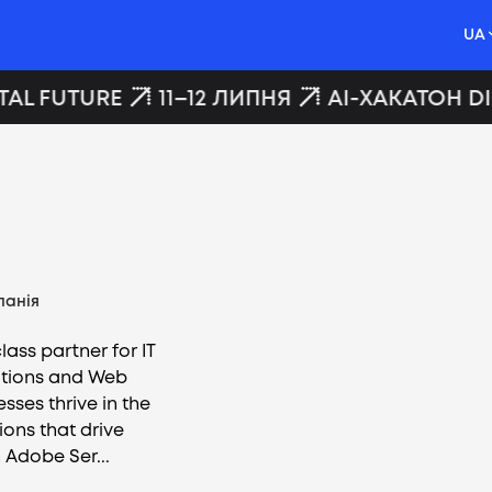
UA
AL FUTURE
11–12 ЛИПНЯ
AI-ХАКАТОН DIG
панія
ass partner for IT
mations and Web
sses thrive in the
ions that drive
 Adobe Ser...