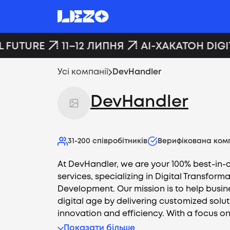
 FUTURE
11–12 ЛИПНЯ
AI-ХАКАТОН DIGIT
Усі компанії
DevHandler
DevHandler
31-200
співробітників
Верифікована ком
At DevHandler, we are your 100% best-in-cl
services, specializing in Digital Transfor
Development. Our mission is to help busine
digital age by delivering customized solut
innovation and efficiency. With a focus on
Показати більше