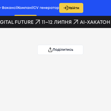
Вакансії
Компанії
CV генератор
Увійти
ITAL FUTURE
11–12 ЛИПНЯ
AI-ХАКАТОН D
Поділитись