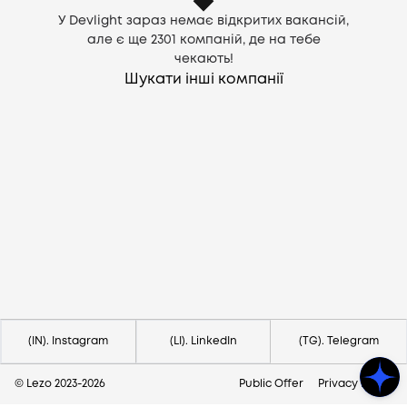
У Devlight зараз немає відкритих вакансій,
але є ще
2301
компаній, де на тебе
чекають!
Шукати інші компанії
Потрібна допомога?
Напишіть на hello@lezo.io
(IN). Instagram
(LI). LinkedIn
(TG). Telegram
© Lezo 2023-
2026
Public Offer
Privacy Policy