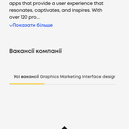
apps that provide a user experience that
resonates, captivates, and inspires. With
over 120 pro...
Вакансії
Показати більше
Компанії
Вакансії компанії
CV генератор
Увійти
Усі вакансії
Graphics
Marketing
Interface design
Mana
UA