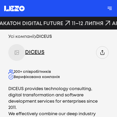
ХАКАТОН DIGITAL FUTURE
11–12 ЛИПНЯ
A
Усі компанії
DICEUS
DICEUS
200+
співробітників
Верифікована компанія
DICEUS provides technology consulting,
digital transformation and software
development services for enterprises since
2011.
We effectively combine our deep industry