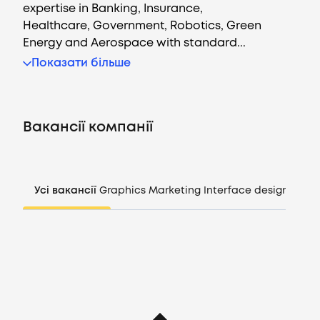
expertise in Banking, Insurance,
Healthcare, Government, Robotics, Green
Energy and Aerospace with standard...
Вакансії
Показати більше
Компанії
Вакансії компанії
CV генератор
Увійти
Усі вакансії
Graphics
Marketing
Interface design
Mana
UA