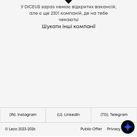
У DICEUS зараз немає відкритих вакансій,
але є ще
2301
компаній, де на тебе
чекають!
Шукати інші компанії
Потрібна допомога?
Напишіть на hello@lezo.io
(IN). Instagram
(LI). LinkedIn
(TG). Telegram
© Lezo 2023-
2026
Public Offer
Privacy Policy