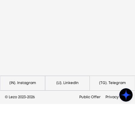
Потрібна допомога?
Напишіть на hello@lezo.io
(IN). Instagram
(LI). LinkedIn
(TG). Telegram
© Lezo 2023-
2026
Public Offer
Privacy Policy