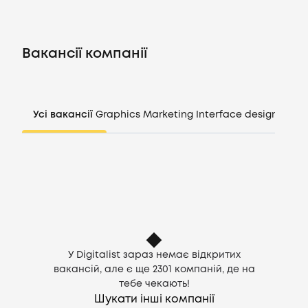
Вакансії
Вакансії компанії
Компанії
CV генератор
Усі вакансії
Graphics
Marketing
Interface design
Mana
Увійти
UA
У Digitalist зараз немає відкритих
вакансій, але є ще
2301
компаній, де на
тебе чекають!
Шукати інші компанії