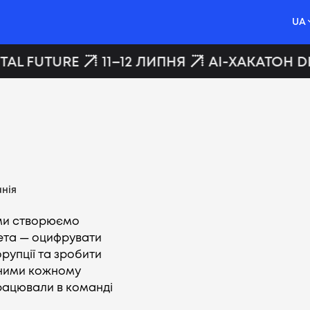
UA
AL FUTURE
11–12 ЛИПНЯ
AI-ХАКАТОН DI
нія
 ми створюємо
ета — оцифрувати
орупції та зробити
пними кожному
рацювали в команді