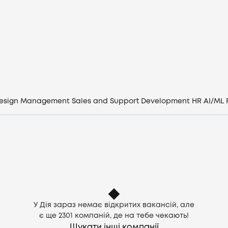
Вакансії
Компанії
CV генератор
Увійти
esign
Management
Sales and Support
Development
HR
AI/ML
UA
У Дія зараз немає відкритих вакансій, але
є ще
2301
компаній, де на тебе чекають!
Шукати інші компанії