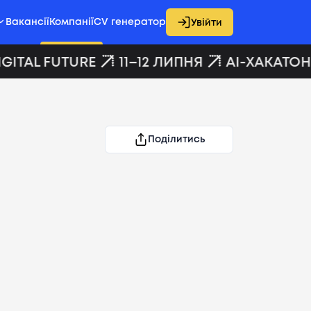
Вакансії
Компанії
CV генератор
Увійти
GITAL FUTURE
11–12 ЛИПНЯ
AI-ХАКАТОН 
Поділитись