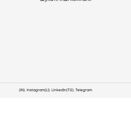
Потрібна допомога?
Напишіть на hello@lezo.io
(IN). Instagram
(LI). LinkedIn
(TG). Telegram