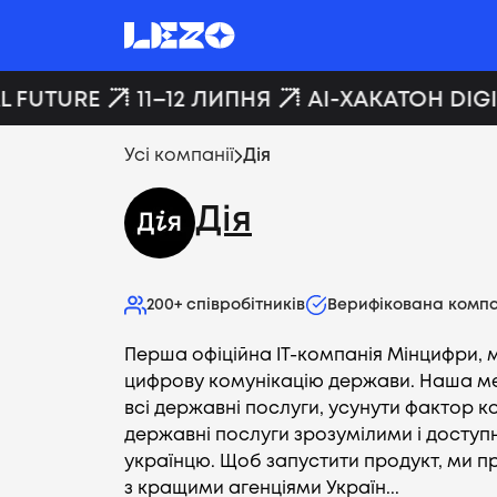
 FUTURE
11–12 ЛИПНЯ
AI-ХАКАТОН DIGIT
Усі компанії
Дія
Дія
200+
співробітників
Верифікована компа
Перша офіційна IT-компанія Мінцифри,
цифрову комунікацію держави. Наша м
всі державні послуги, усунути фактор к
державні послуги зрозумілими і досту
українцю. Щоб запустити продукт, ми п
з кращими агенціями Україн...