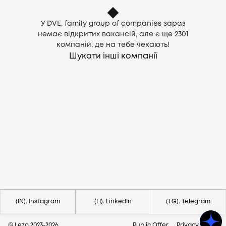
У DVE, family group of companies зараз
немає відкритих вакансій, але є ще
2301
компаній, де на тебе чекають!
Шукати інші компанії
Потрібна допомога?
Напишіть на hello@lezo.io
(IN). Instagram
(LI). LinkedIn
(TG). Telegram
© Lezo 2023-
2026
Public Offer
Privacy Policy