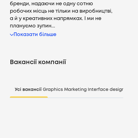
бренди, надаючи не одну сотню
робочих місць не тільки на виробництві,
а й у креативних напрямках. І ми не
плануємо зупин...
Вакансії
Показати більше
Компанії
Вакансії компанії
CV генератор
Увійти
Усі вакансії
Graphics
Marketing
Interface design
Mana
UA