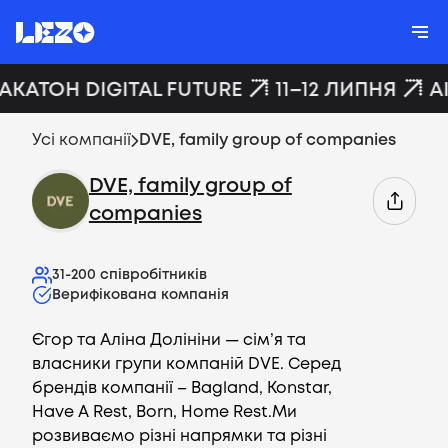
ХАКАТОН DIGITAL FUTURE
11–12 ЛИПНЯ
A
Усі компанії
DVE, family group of companies
DVE, family group of
companies
31-200
співробітників
Верифікована компанія
Єгор та Аліна Долініни — сім’я та
власники групи компаній DVE. Серед
брендів компанії – Bagland, Konstar,
Have A Rest, Born, Home Rest.Ми
розвиваємо різні напрямки та різні