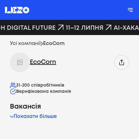
Н DIGITAL FUTURE
11–12 ЛИПНЯ
AI-ХАКА
Усі компанії
EcoCorn
EcoCorn
31-200
співробітників
Верифікована компанія
Вакансія
Показати більше