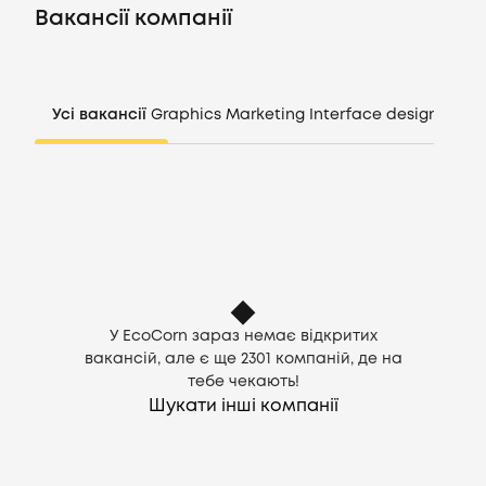
Вакансії
Вакансії компанії
Компанії
Усі вакансії
Graphics
Marketing
Interface design
Mana
CV генератор
Увійти
UA
У EcoCorn зараз немає відкритих
вакансій, але є ще
2301
компаній, де на
тебе чекають!
Шукати інші компанії