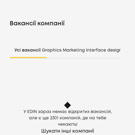
Вакансії
Вакансії компанії
Компанії
CV генератор
Усі вакансії
Graphics
Marketing
Interface design
Mana
Увійти
UA
У EDIN зараз немає відкритих вакансій,
але є ще
2301
компаній, де на тебе
чекають!
Шукати інші компанії