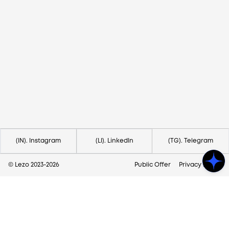
Потрібна допомога?
Напишіть на hello@lezo.io
(IN). Instagram
(LI). LinkedIn
(TG). Telegram
© Lezo 2023-
2026
Public Offer
Privacy Policy