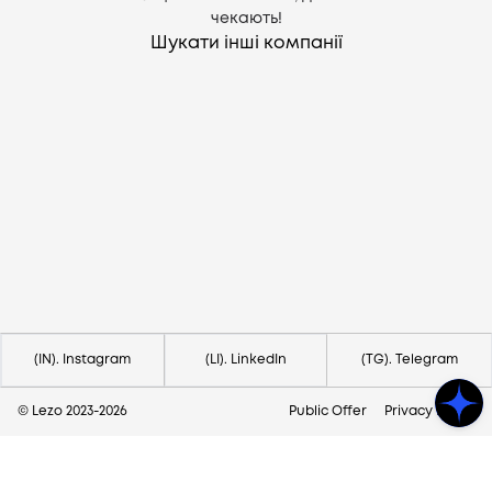
чекають!
Шукати інші компанії
Потрібна допомога?
Напишіть на hello@lezo.io
(IN). Instagram
(LI). LinkedIn
(TG). Telegram
© Lezo 2023-
2026
Public Offer
Privacy Policy