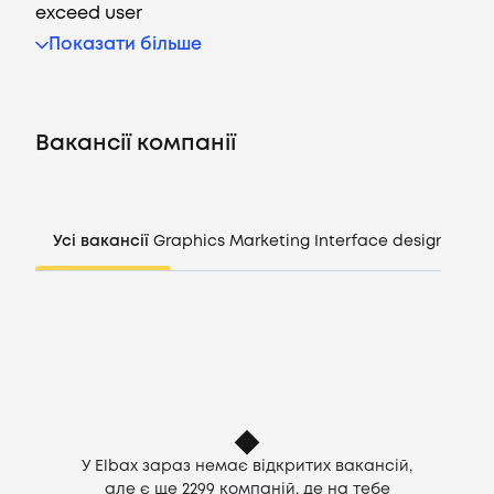
exceed user
Показати більше
Вакансії
Компанії
Вакансії компанії
CV генератор
Усі вакансії
Graphics
Marketing
Interface design
Mana
Увійти
UA
У Elbax зараз немає відкритих вакансій,
але є ще
2299
компаній, де на тебе