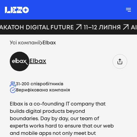
ХАКАТОН DIGITAL FUTURE
11–12 ЛИПНЯ
A
Усі компанії
Elbax
Elbax
31-200
співробітників
Верифікована компанія
Elbax is a сo-founding IT company that
builds digital products beyond
boundaries. Day by day, our team
of
experts works hard to ensure that our web
and mobile apps not only meet but