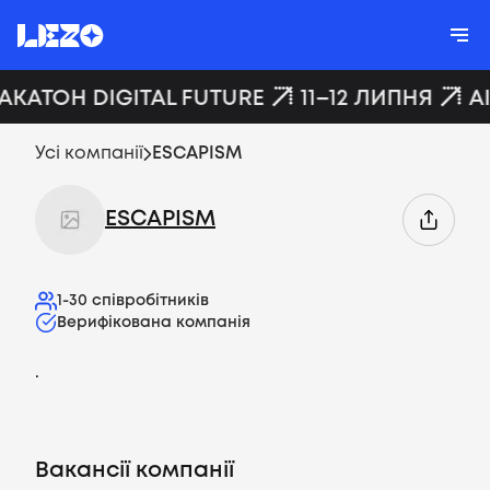
ХАКАТОН DIGITAL FUTURE
11–12 ЛИПНЯ
A
Усі компанії
ESCAPISM
ESCAPISM
1-30
співробітників
Верифікована компанія
.
Вакансії компанії
Вакансії