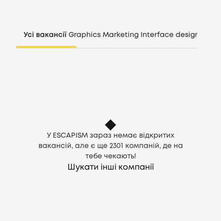
Компанії
Усі вакансії
Graphics
Marketing
Interface design
Mana
CV генератор
Увійти
UA
У ESCAPISM зараз немає відкритих
вакансій, але є ще
2301
компаній, де на
тебе чекають!
Шукати інші компанії