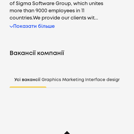
of Sigma Software Group, which unites
more than 9000 employees in 11
countries.We provide our clients wit...
Вакансії
Показати більше
Компанії
Вакансії компанії
CV генератор
Увійти
Усі вакансії
Graphics
Marketing
Interface design
Mana
UA