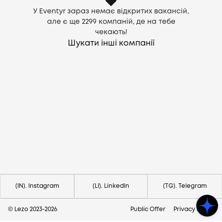
У Eventyr зараз немає відкритих вакансій,
але є ще
2299
компаній, де на тебе
чекають!
Шукати інші компанії
Потрібна допомога?
Напишіть на hello@lezo.io
(IN). Instagram
(LI). LinkedIn
(TG). Telegram
© Lezo 2023-
2026
Public Offer
Privacy Policy