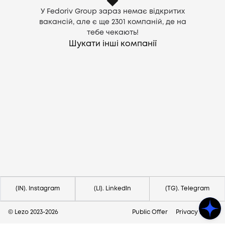
У Fedoriv Group зараз немає відкритих
вакансій, але є ще
2301
компаній, де на
тебе чекають!
Шукати інші компанії
Потрібна допомога?
Напишіть на hello@lezo.io
(IN). Instagram
(LI). LinkedIn
(TG). Telegram
© Lezo 2023-
2026
Public Offer
Privacy Policy