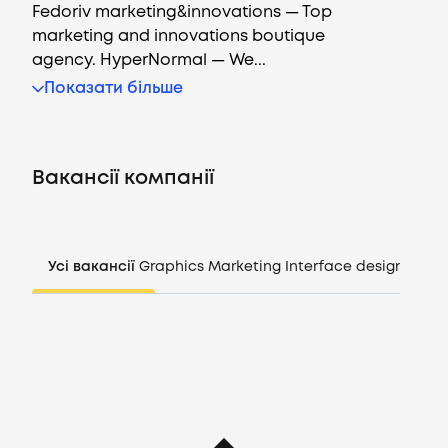
Fedoriv marketing&innovations — Top
marketing and innovations boutique
agency. HyperNormal — We...
Вакансії
Показати більше
Компанії
Вакансії компанії
CV генератор
Увійти
Усі вакансії
Graphics
Marketing
Interface design
Mana
UA