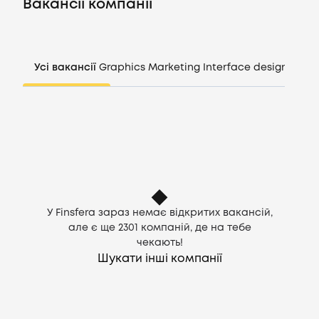
Вакансії компанії
Компанії
Усі вакансії
Graphics
Marketing
Interface design
Mana
CV генератор
Увійти
UA
У Finsfera зараз немає відкритих вакансій,
але є ще
2301
компаній, де на тебе
чекають!
Шукати інші компанії