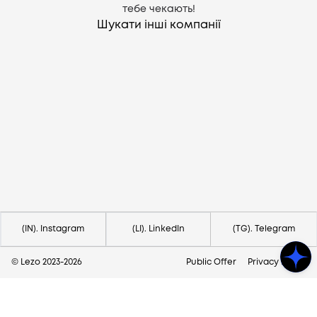
тебе чекають!
Шукати інші компанії
Потрібна допомога?
Напишіть на hello@lezo.io
(IN). Instagram
(LI). LinkedIn
(TG). Telegram
© Lezo 2023-
2026
Public Offer
Privacy Policy