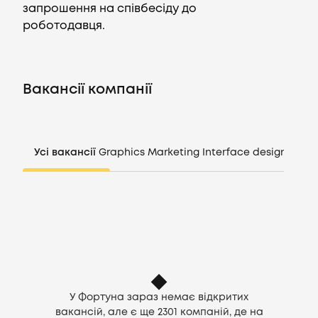
запрошення на співбесіду до
роботодавця.
Вакансії
Компанії
Вакансії компанії
CV генератор
Усі вакансії
Graphics
Marketing
Interface design
Mana
Увійти
UA
У Фортуна зараз немає відкритих
вакансій, але є ще
2301
компаній, де на