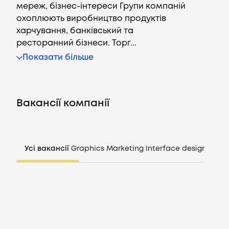
мереж, бізнес-інтереси Групи компаній
охоплюють виробництво продуктів
харчування, банківський та
ресторанний бізнеси. Торг...
Вакансії
Показати більше
Компанії
Вакансії компанії
CV генератор
Увійти
Усі вакансії
Graphics
Marketing
Interface design
Mana
UA