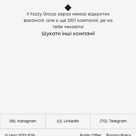
У Fozzy Group зараз немає відкритих
вакансій, але є ще
2301
компаній, де на
тебе чекають!
Шукати інші компанії
Потрібна допомога?
Напишіть на hello@lezo.io
(IN). Instagram
(LI). LinkedIn
(TG). Telegram
© Lezo 2023-
2026
Public Offer
Privacy Policy