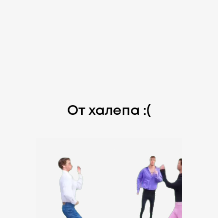
От халепа :(