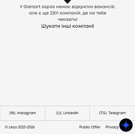
У Gismart зараз немає відкритих вакансій,
але є ще
2301
компаній, де на тебе
чекають!
Шукати інші компанії
Потрібна допомога?
Напишіть на hello@lezo.io
(IN). Instagram
(LI). LinkedIn
(TG). Telegram
© Lezo 2023-
2026
Public Offer
Privacy Policy