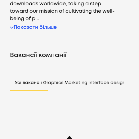
downloads worldwide, taking a step
toward our mission of cultivating the well-
being of p...
Вакансії
Показати більше
Компанії
Вакансії компанії
CV генератор
Увійти
Усі вакансії
Graphics
Marketing
Interface design
Mana
UA