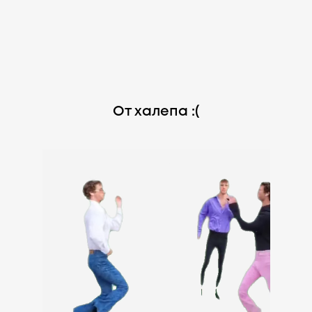
От халепа :(