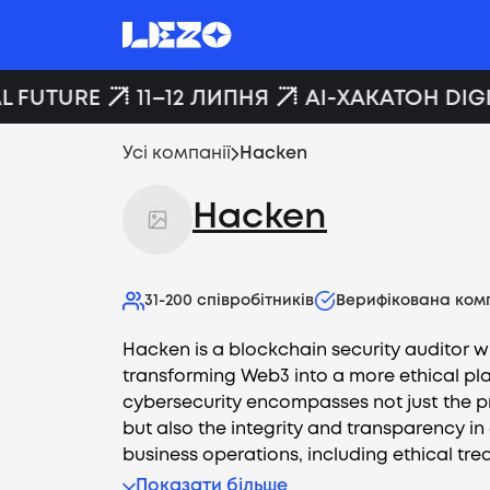
L FUTURE
11–12 ЛИПНЯ
AI-ХАКАТОН DIGI
Усі компанії
Hacken
Hacken
31-200
співробітників
Верифікована ком
Hacken is a blockchain security auditor wi
transforming Web3 into a more ethical pl
cybersecurity encompasses not just the p
but also the integrity and transparency in 
business operations, including ethical trea
Показати більше