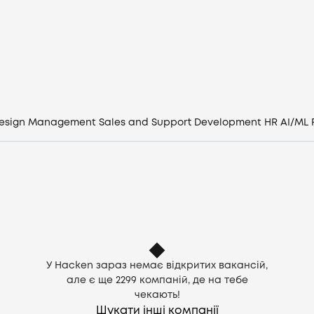
Вакансії
Компанії
CV генератор
esign
Management
Sales and Support
Development
HR
AI/ML
Увійти
UA
У Hacken зараз немає відкритих вакансій,
але є ще
2299
компаній, де на тебе
чекають!
Шукати інші компанії