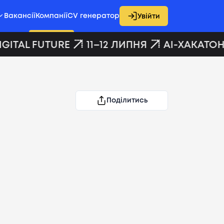
Вакансії
Компанії
CV генератор
Увійти
GITAL FUTURE
11–12 ЛИПНЯ
AI-ХАКАТОН 
Поділитись