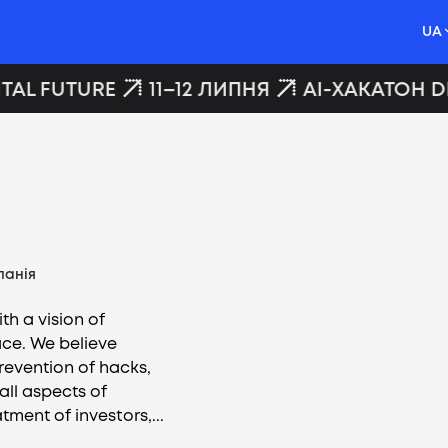
UA
TAL FUTURE
11–12 ЛИПНЯ
AI-ХАКАТОН DI
панія
th a vision of
ace. We believe
revention of hacks,
all aspects of
tment of investors,...