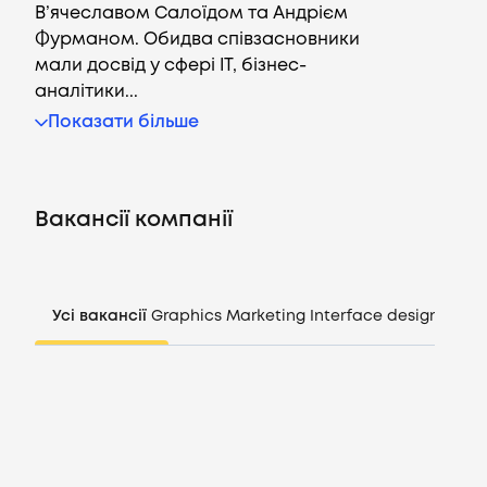
В’ячеславом Салоїдом та Андрієм
Фурманом. Обидва співзасновники
мали досвід у сфері IT, бізнес-
аналітики...
Вакансії
Показати більше
Компанії
Вакансії компанії
CV генератор
Увійти
Усі вакансії
Graphics
Marketing
Interface design
Mana
UA