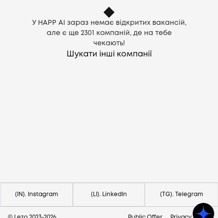
У HAPP AI зараз немає відкритих вакансій,
але є ще
2301
компаній, де на тебе
чекають!
Шукати інші компанії
Потрібна допомога?
Напишіть на hello@lezo.io
(IN). Instagram
(LI). LinkedIn
(TG). Telegram
© Lezo 2023-
2026
Public Offer
Privacy Policy