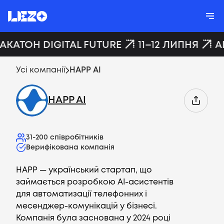
ХАКАТОН DIGITAL FUTURE
11–12 ЛИПНЯ
A
Усі компанії
HAPP AI
HAPP AI
31-200
співробітників
Верифікована компанія
HAPP — український стартап, що
займається розробкою AI-асистентів
для автоматизації телефонних і
месенджер-комунікацій у бізнесі.
Компанія була заснована у 2024 році