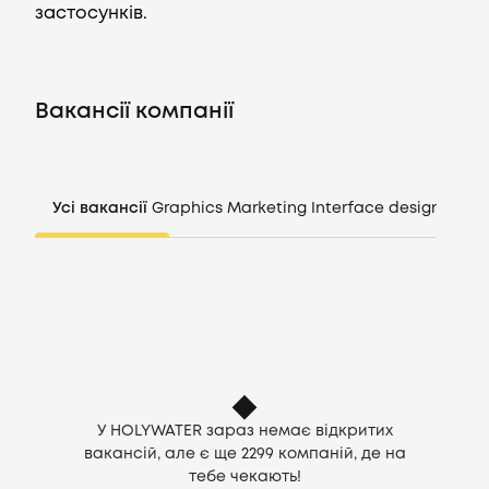
застосунків.
Вакансії
Вакансії компанії
Компанії
CV генератор
Усі вакансії
Graphics
Marketing
Interface design
Mana
Увійти
UA
У HOLYWATER зараз немає відкритих
вакансій, але є ще
2299
компаній, де на
тебе чекають!