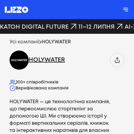
КАТОН DIGITAL FUTURE
11–12 ЛИПНЯ
AI
Усі компанії
HOLYWATER
HOLYWATER
200+
співробітників
Верифікована компанія
HOLYWATER — це технологічна компанія,
що переосмислює сторітелінг за
допомогою ШІ. Ми створюємо історії у
форматі вертикальних серіалів, книжок
та інтерактивних наративів для власних