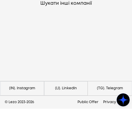
Шукати інші компанії
Потрібна допомога?
Напишіть на hello@lezo.io
(IN). Instagram
(LI). LinkedIn
(TG). Telegram
© Lezo 2023-
2026
Public Offer
Privacy Policy