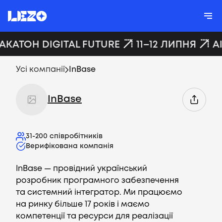
ХАКАТОН DIGITAL FUTURE
11–12 ЛИПНЯ
A
Усі компанії
InBase
InBase
31-200
співробітників
Верифікована компанія
InBase — провідний український
розробник програмного забезпечення
та системний інтегратор. Ми працюємо
на ринку більше 17 років і маємо
компетенції та ресурси для реалізації