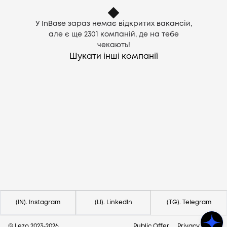
У InBase зараз немає відкритих вакансій,
але є ще
2301
компаній, де на тебе
чекають!
Шукати інші компанії
Потрібна допомога?
Напишіть на hello@lezo.io
(IN). Instagram
(LI). LinkedIn
(TG). Telegram
© Lezo 2023-
2026
Public Offer
Privacy Policy