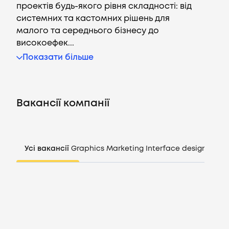
проектів будь-якого рівня складності: від
системних та кастомних рішень для
малого та середнього бізнесу до
високоефек...
Вакансії
Показати більше
Компанії
Вакансії компанії
CV генератор
Увійти
Усі вакансії
Graphics
Marketing
Interface design
Mana
UA