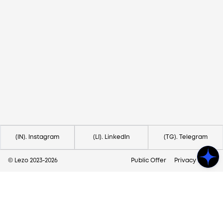
Потрібна допомога?
Напишіть на hello@lezo.io
(IN). Instagram
(LI). LinkedIn
(TG). Telegram
© Lezo 2023-
2026
Public Offer
Privacy Policy