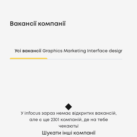
Вакансії
Вакансії компанії
Компанії
CV генератор
Усі вакансії
Graphics
Marketing
Interface design
Mana
Увійти
UA
У infocus зараз немає відкритих вакансій,
але є ще
2301
компаній, де на тебе
чекають!
Шукати інші компанії