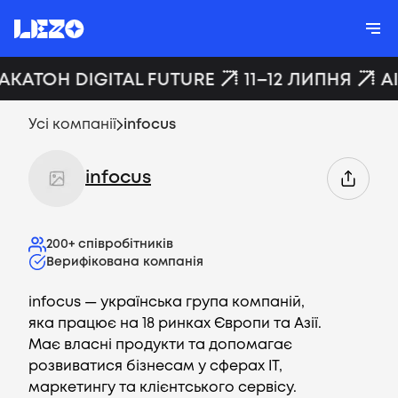
ХАКАТОН DIGITAL FUTURE
11–12 ЛИПНЯ
A
Усі компанії
infocus
infocus
200+
співробітників
Верифікована компанія
infocus — українська група компаній,
яка працює на 18 ринках Європи та Азії.
Має власні продукти та допомагає
розвиватися бізнесам у сферах ІТ,
маркетингу та клієнтського сервісу.