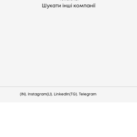
Шукати інші компанії
Потрібна допомога?
Напишіть на hello@lezo.io
(IN). Instagram
(LI). LinkedIn
(TG). Telegram