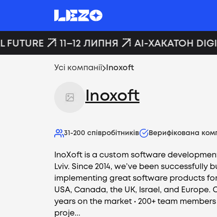
 FUTURE
11–12 ЛИПНЯ
AI-ХАКАТОН DIGIT
Усі компанії
Inoxoft
Inoxoft
31-200
співробітників
Верифікована ком
InoXoft is a custom software developme
Lviv. Since 2014, we’ve been successfully 
implementing great software products for 
USA, Canada, the UK, Israel, and Europe. O
years on the market • 200+ team members 
proje...