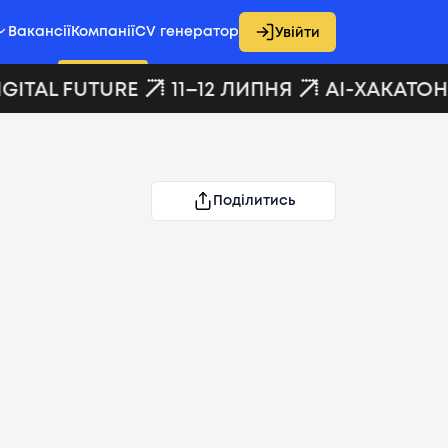
Вакансії
Компанії
CV генератор
Увійти
GITAL FUTURE
11–12 ЛИПНЯ
AI-ХАКАТОН 
Поділитись