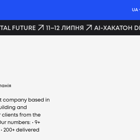
UA
AL FUTURE
11–12 ЛИПНЯ
AI-ХАКАТОН DI
панія
nt company based in
building and
clients from the
ur numbers: • 9+
• 200+ delivered