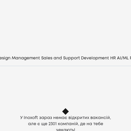
Вакансії
Компанії
CV генератор
Увійти
esign
Management
Sales and Support
Development
HR
AI/ML
UA
У Inoxoft зараз немає відкритих вакансій,
але є ще
2301
компаній, де на тебе
чекають!