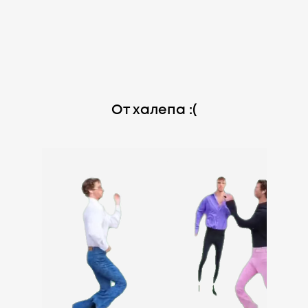
От халепа :(