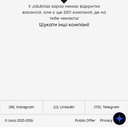
У JobAtlas зараз немає відкритих
вакансій, але є ще
2301
компаній, де на
тебе чекають!
Шукати інші компанії
Потрібна допомога?
Напишіть на hello@lezo.io
(IN). Instagram
(LI). LinkedIn
(TG). Telegram
© Lezo 2023-
2026
Public Offer
Privacy Policy