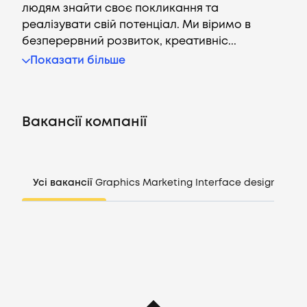
людям знайти своє покликання та
реалізувати свій потенціал. Ми віримо в
безперервний розвиток, креативніс...
Вакансії
Показати більше
Компанії
Вакансії компанії
CV генератор
Увійти
Усі вакансії
Graphics
Marketing
Interface design
Mana
UA