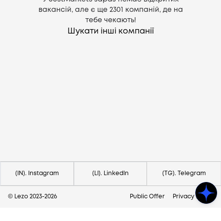
вакансій, але є ще
2301
компаній, де на
тебе чекають!
Шукати інші компанії
Потрібна допомога?
Напишіть на hello@lezo.io
(IN). Instagram
(LI). LinkedIn
(TG). Telegram
© Lezo 2023-
2026
Public Offer
Privacy Policy