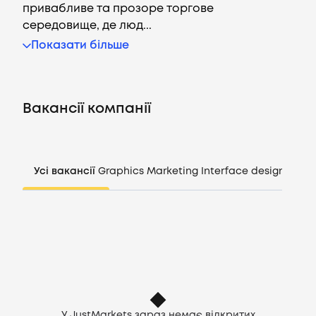
привабливе та прозоре торгове
середовище, де люд...
Показати більше
Вакансії
Компанії
Вакансії компанії
CV генератор
Увійти
Усі вакансії
Graphics
Marketing
Interface design
Mana
UA
У JustMarkets зараз немає відкритих