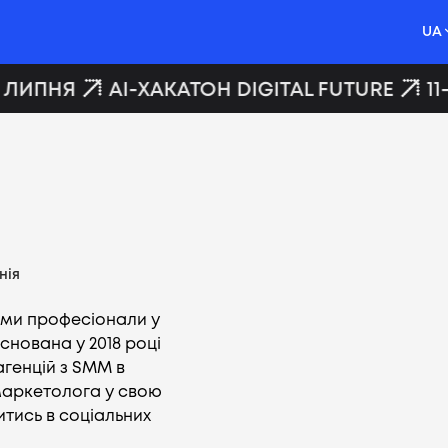
UA
 ЛИПНЯ
AI-ХАКАТОН DIGITAL FUTURE
11
нія
і ми професіонали у
снована у 2018 році
агенцій з SMM в
маркетолога у свою
тись в соціальних