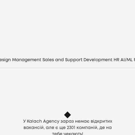
Вакансії
Компанії
CV генератор
Увійти
esign
Management
Sales and Support
Development
HR
AI/ML
UA
У Kalach Agency зараз немає відкритих
вакансій, але є ще
2301
компаній, де на
тебе чекають!