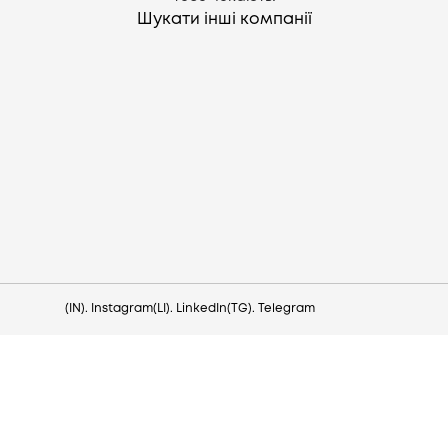
Шукати інші компанії
Потрібна допомога?
Напишіть на hello@lezo.io
(IN). Instagram
(LI). LinkedIn
(TG). Telegram