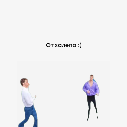
От халепа :(