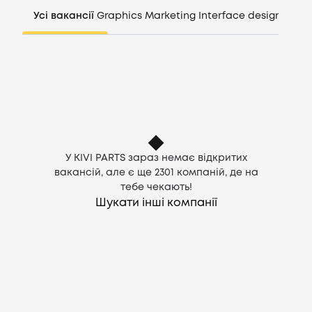
Компанії
Усі вакансії
Graphics
Marketing
Interface design
Mana
CV генератор
Увійти
UA
У KIVI PARTS зараз немає відкритих
вакансій, але є ще
2301
компаній, де на
тебе чекають!
Шукати інші компанії