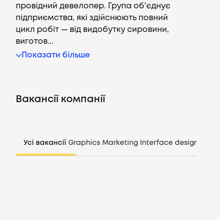
провідний девелопер. Група об'єднує
підприємства, які здійснюють повний
цикл робіт — від видобутку сировини,
виготов...
Вакансії
Показати більше
Компанії
Вакансії компанії
CV генератор
Увійти
Усі вакансії
Graphics
Marketing
Interface design
Mana
UA