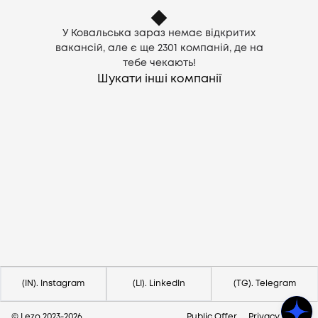
У Ковальська зараз немає відкритих
вакансій, але є ще
2301
компаній, де на
тебе чекають!
Шукати інші компанії
Потрібна допомога?
Напишіть на hello@lezo.io
(IN). Instagram
(LI). LinkedIn
(TG). Telegram
© Lezo 2023-
2026
Public Offer
Privacy Policy