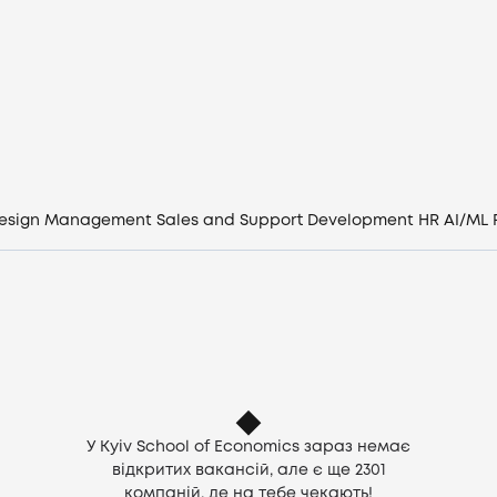
Вакансії
Компанії
CV генератор
Увійти
esign
Management
Sales and Support
Development
HR
AI/ML
UA
У Kyiv School of Economics зараз немає
відкритих вакансій, але є ще
2301
компаній, де на тебе чекають!