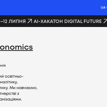
UA
–12 ЛИПНЯ
AI-ХАКАТОН DIGITAL FUTURE
Economics
нія
ий освітньо-
налітику,
тику. Ми навчаємо,
нерстві з
анізаціями.