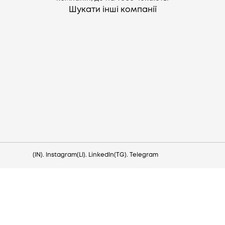
Шукати інші компанії
Потрібна допомога?
Напишіть на hello@lezo.io
(IN). Instagram
(LI). LinkedIn
(TG). Telegram