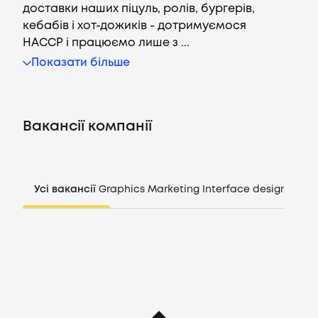
доставки наших піцуль, ролів, бургерів,
кебабів і хот-дожиків - дотримуємося
НАССР і працюємо лише з ...
Вакансії
Показати більше
Компанії
Вакансії компанії
CV генератор
Увійти
Усі вакансії
Graphics
Marketing
Interface design
Mana
UA