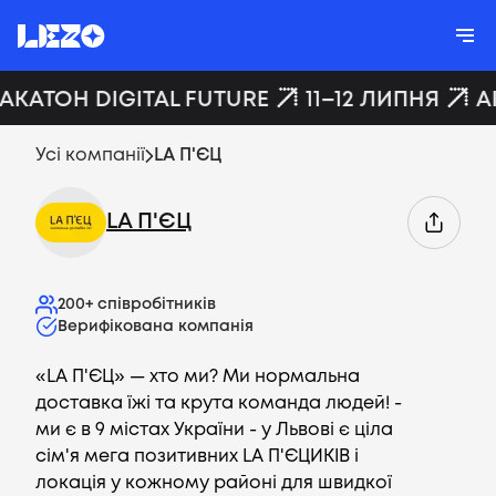
ХАКАТОН DIGITAL FUTURE
11–12 ЛИПНЯ
A
Усі компанії
LA П'ЄЦ
LA П'ЄЦ
200+
співробітників
Верифікована компанія
«LA П'ЄЦ» — хто ми? Ми нормальна
доставка їжі та крута команда людей! -
ми є в 9 містах України - у Львові є ціла
сім'я мега позитивних LA П'ЄЦИКІВ і
локація у кожному районі для швидкої