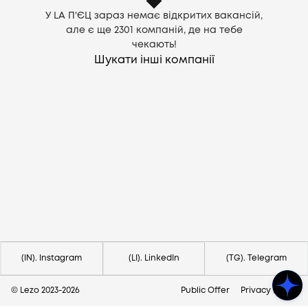
У LA П'ЄЦ зараз немає відкритих вакансій,
але є ще
2301
компаній, де на тебе
чекають!
Шукати інші компанії
Потрібна допомога?
Напишіть на hello@lezo.io
(IN). Instagram
(LI). LinkedIn
(TG). Telegram
© Lezo 2023-
2026
Public Offer
Privacy Policy