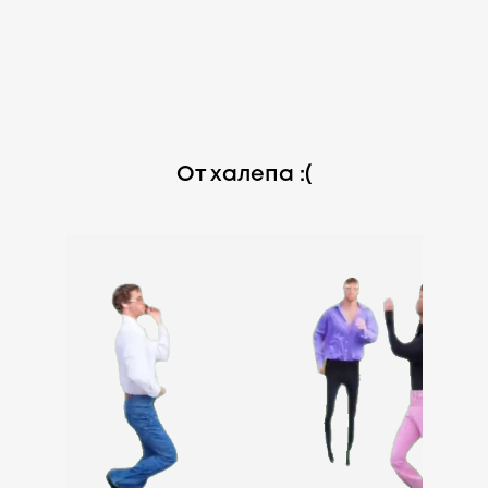
От халепа :(