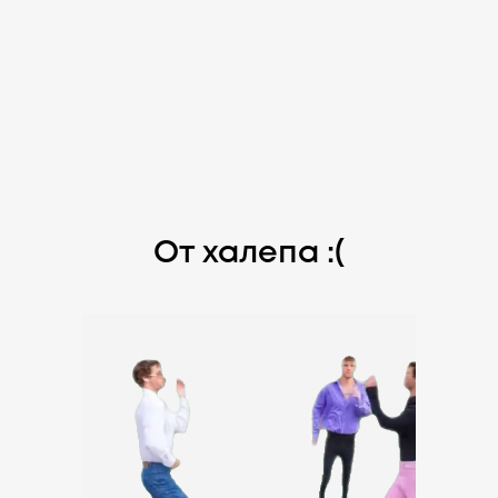
От халепа :(