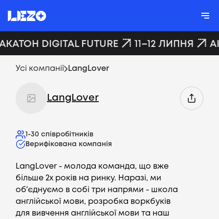
ХАКАТОН DIGITAL FUTURE
11–12 ЛИПНЯ
A
Усі компанії
LangLover
LangLover
1-30
співробітників
Верифікована компанія
LangLover - молода команда, що вже
більше 2х років на ринку. Наразі, ми
обʼєднуємо в собі три напрями - школа
англійської мови, розробка воркбуків
для вивчення англійської мови та наш