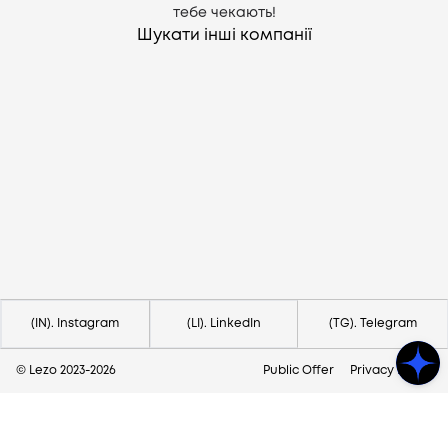
тебе чекають!
Шукати інші компанії
Потрібна допомога?
Напишіть на hello@lezo.io
(IN). Instagram
(LI). LinkedIn
(TG). Telegram
© Lezo 2023-
2026
Public Offer
Privacy Policy