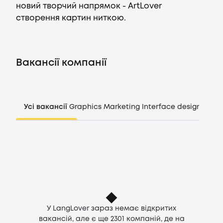
новий творчий напрямок - ArtLover
створення картин ниткою.
Вакансії
Компанії
Вакансії компанії
CV генератор
Усі вакансії
Graphics
Marketing
Interface design
Mana
Увійти
UA
У LangLover зараз немає відкритих
вакансій, але є ще
2301
компаній, де на