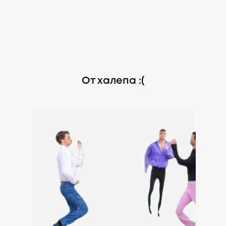
От халепа :(