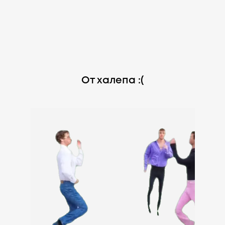
От халепа :(