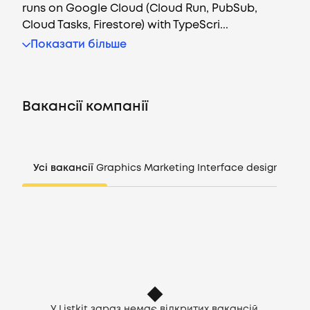
runs on Google Cloud (Cloud Run, PubSub,
Cloud Tasks, Firestore) with TypeScri...
Показати більше
Вакансії
Компанії
Вакансії компанії
CV генератор
Увійти
Усі вакансії
Graphics
Marketing
Interface design
Mana
UA
У Listkit зараз немає відкритих вакансій,