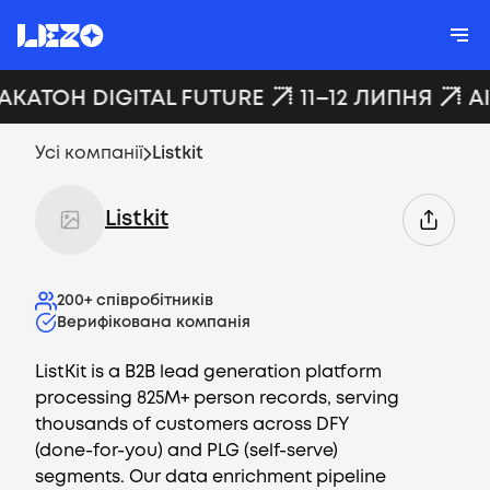
ХАКАТОН DIGITAL FUTURE
11–12 ЛИПНЯ
A
Усі компанії
Listkit
Listkit
200+
співробітників
Верифікована компанія
ListKit is a B2B lead generation platform
processing 825M+ person records, serving
thousands of customers across DFY
(done-for-you) and PLG (self-serve)
segments. Our data enrichment pipeline