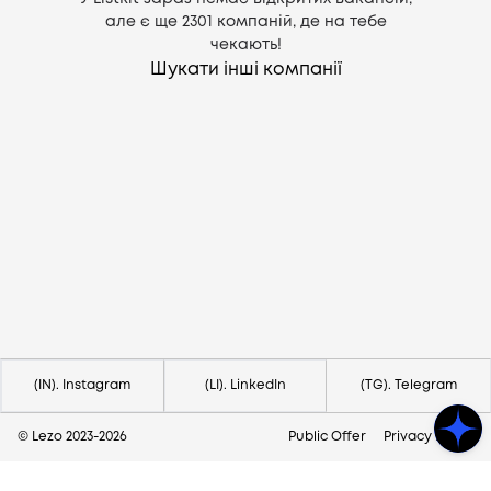
але є ще
2301
компаній, де на тебе
чекають!
Шукати інші компанії
Потрібна допомога?
Напишіть на hello@lezo.io
(IN). Instagram
(LI). LinkedIn
(TG). Telegram
© Lezo 2023-
2026
Public Offer
Privacy Policy