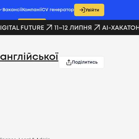
Вакансії
Компанії
CV генератор
Увійти
GITAL FUTURE
11–12 ЛИПНЯ
AI-ХАКАТОН 
англійської
Поділитись