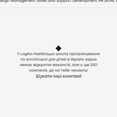
esign
Management
Sales and Support
Development
HR
AI/ML
Компанії
CV генератор
Увійти
UA
У Logika Найбільша школа програмування
та англійської для дітей в Україні зараз
немає відкритих вакансій, але є ще
2301
компаній, де на тебе чекають!
Шукати інші компанії