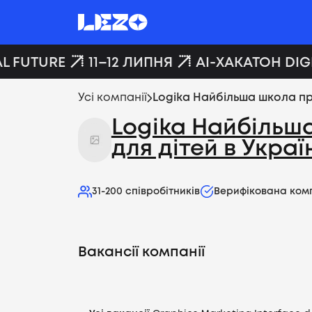
L FUTURE
11–12 ЛИПНЯ
AI-ХАКАТОН DIGI
Усі компанії
Logika Найбільша школа про
Logika Найбільш
для дітей в Украї
31-200
співробітників
Верифікована ком
Вакансії компанії