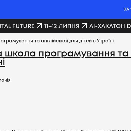
UA
TAL FUTURE
11–12 ЛИПНЯ
AI-ХАКАТОН DI
грамування та англійської для дітей в Україні
а школа програмування та 
ні
панія
Вакансії