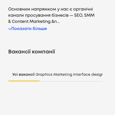
Основним напрямком у нас є органічні
канали просування бізнесів — SEO, SMM
& Content Marketing.&n...
Вакансії
Показати більше
Компанії
Вакансії компанії
CV генератор
Увійти
Усі вакансії
Graphics
Marketing
Interface design
Mana
UA