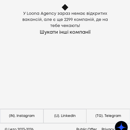
У Loona Agency зараз немає відкритих
вакансій, але є ще
2299
компаній, де на
тебе чекають!
Шукати інші компанії
Потрібна допомога?
Напишіть на hello@lezo.io
(IN). Instagram
(LI). LinkedIn
(TG). Telegram
© Lezo 2023-
2026
Public Offer
Privacy Policy