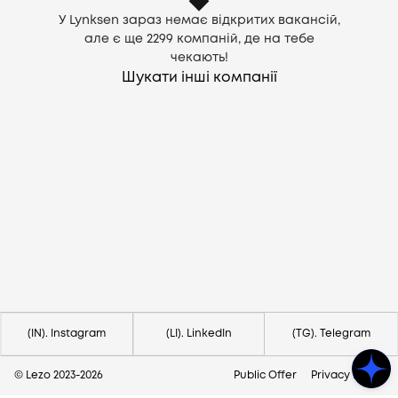
У Lynksen зараз немає відкритих вакансій,
але є ще
2299
компаній, де на тебе
чекають!
Шукати інші компанії
Потрібна допомога?
Напишіть на hello@lezo.io
(IN). Instagram
(LI). LinkedIn
(TG). Telegram
© Lezo 2023-
2026
Public Offer
Privacy Policy