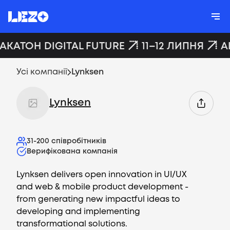
ХАКАТОН DIGITAL FUTURE
11–12 ЛИПНЯ
A
Усі компанії
Lynksen
Lynksen
31-200
співробітників
Верифікована компанія
Lynksen delivers open innovation in UI/UX
and web & mobile product development -
from generating new impactful ideas to
developing and implementing
transformational solutions.