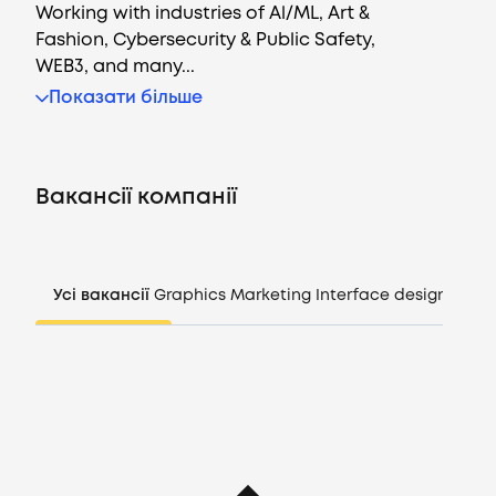
Working with industries of Al/ML, Art &
Fashion, Cybersecurity & Public Safety,
WEB3, and many...
Вакансії
Показати більше
Компанії
Вакансії компанії
CV генератор
Увійти
Усі вакансії
Graphics
Marketing
Interface design
Mana
UA