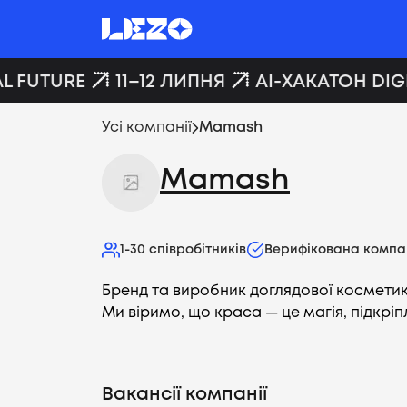
L FUTURE
11–12 ЛИПНЯ
AI-ХАКАТОН DIGI
Усі компанії
Mamash
Mamash
1-30
співробітників
Верифікована компа
Бренд та виробник доглядової косметики
Ми віримо, що краса — це магія, підкрі
Вакансії компанії