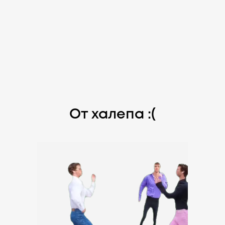
От халепа :(