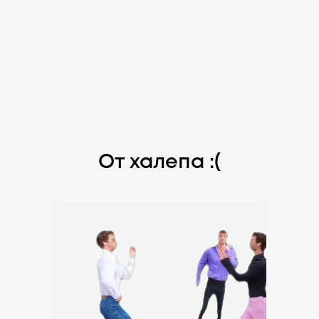
От халепа :(