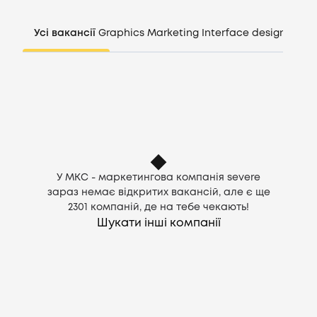
Компанії
Усі вакансії
Graphics
Marketing
Interface design
Mana
CV генератор
Увійти
UA
У МКС - маркетингова компанія severe
зараз немає відкритих вакансій, але є ще
2301
компаній, де на тебе чекають!
Шукати інші компанії