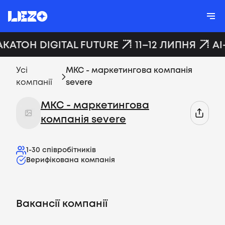
АКАТОН DIGITAL FUTURE
11–12 ЛИПНЯ
AI
Усі
МКС - маркетингова компанія
компанії
severe
МКС - маркетингова
компанія severe
1-30
співробітників
Верифікована компанія
Вакансії компанії
Вакансії