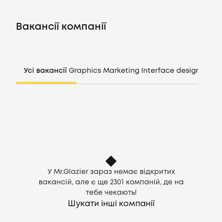
Вакансії
Вакансії компанії
Компанії
CV генератор
Усі вакансії
Graphics
Marketing
Interface design
Mana
Увійти
UA
У Mr.Glazier зараз немає відкритих
вакансій, але є ще
2301
компаній, де на
тебе чекають!
Шукати інші компанії