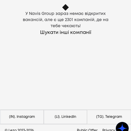
У Navis Group зараз немає відкритих
вакансій, але є ще
2301
компаній, де на
тебе чекають!
Шукати інші компанії
Потрібна допомога?
Напишіть на hello@lezo.io
(IN). Instagram
(LI). LinkedIn
(TG). Telegram
© Lezo 2023-
2026
Public Offer
Privacy Policy