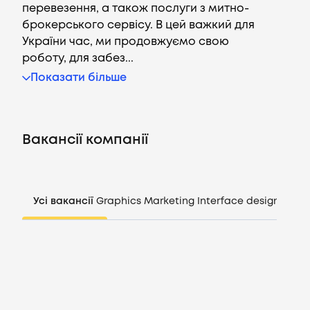
перевезення, а також послуги з митно-
брокерського сервісу. В цей важкий для
України час, ми продовжуємо свою
роботу, для забез...
Вакансії
Показати більше
Компанії
Вакансії компанії
CV генератор
Увійти
Усі вакансії
Graphics
Marketing
Interface design
Mana
UA